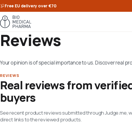
Free EU delivery over €70
Reviews
Your opinion is of special importance to us. Discover real p
REVIEWS
Real reviews from verifie
buyers
See recent product reviews submitted through Judge.me, w
direct links to the reviewed products.