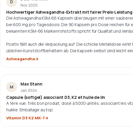
D
Nov 2025
Hochwertiger Ashwagandha-Extrakt mit fairer Preis-Leistung
Die Ashwagandha KSM-66 Kapseln überzeugen mit einer sauber
bei 600 mg pro Tagesdosis. Die 90 Kapseln pro Dose reichen für 
bekannten KSM-66 Markenrohstoffs spricht für Qualität und Verläss
Positiv fällt auch die Verpackung auf: Die schicke Metalldose wir
üblichen Kunststoffbehältern ab. Die Kapseln selbst sind leicht 
oder Allergenen.
Ashwagandha
Für 14,99 € ist die Preis-Leistung sehr fair, gerade im Vergleich z
ähnlicher Zusammensetzung.
Max Stann
M
Ich vergebe 5 von 5 Sternen – starkes Preis-Leistungs-Verhältnis
Jan 2024
Capsule (softgel) associant D3, K2 et huile de lin
A 1ère vue, très bon produit, dosé à 5000 unités, associant les v
huilée. Emballage au top.
Vitamin D3 K2 MK-7