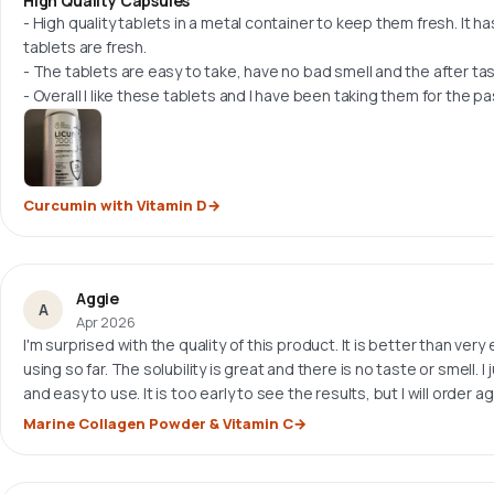
High Quality Capsules
- High quality tablets in a metal container to keep them fresh. It has
tablets are fresh.
- The tablets are easy to take, have no bad smell and the after tast
- Overall I like these tablets and I have been taking them for the p
Curcumin with Vitamin D
Aggie
A
Apr 2026
I'm surprised with the quality of this product. It is better than v
using so far. The solubility is great and there is no taste or smell. I
and easy to use. It is too early to see the results, but I will order ag
Marine Collagen Powder & Vitamin C