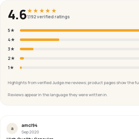
4.6
★★★★★
★★★★★
1,192
verified ratings
5
★
4
★
3
★
2
★
1
★
Highlights from verified Judge.me reviews; product pages show the full 
Reviews appear in the language they were written in.
amcl94
a
Sep 2020