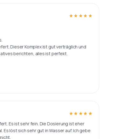
★★★★★
★★★★★
s.
rt. Dieser Komplex ist gut verträglich und
atives berichten, alles ist perfekt.
★★★★★
★★★★★
t. Es ist sehr fein. Die Dosierung ist eher
. Es löst sich sehr gut in Wasser auf. Ich gebe
nicht.