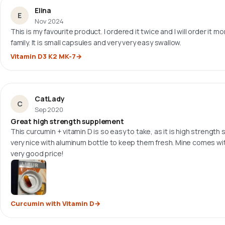
Elina
E
Nov 2024
This is my favourite product. I ordered it twice and I will order it m
family. It is small capsules and very very easy swallow.
Vitamin D3 K2 MK-7
CatLady
C
Sep 2020
Great high strength supplement
This curcumin + vitamin D is so easy to take, as it is high strength
very nice with aluminum bottle to keep them fresh. Mine comes with
very good price!
Curcumin with Vitamin D