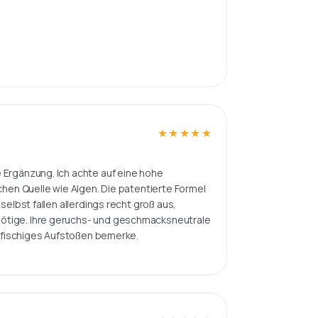
★★★★★
★★★★★
 Ergänzung. Ich achte auf eine hohe
chen Quelle wie Algen. Die patentierte Formel
selbst fallen allerdings recht groß aus,
nötige. Ihre geruchs- und geschmacksneutrale
in fischiges Aufstoßen bemerke.