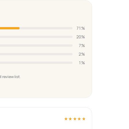
71
%
20
%
7
%
2
%
1
%
review list.
★★★★★
★★★★★