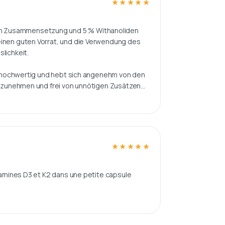
★★★★★
★★★★★
en Zusammensetzung und 5 % Withanoliden
einen guten Vorrat, und die Verwendung des
lichkeit.
kt hochwertig und hebt sich angenehm von den
einzunehmen und frei von unnötigen Zusätzen
u vielen teureren Konkurrenzprodukten mit
★★★★★
★★★★★
, gute Qualität und ansprechende Aufmachung.
itamines D3 et K2 dans une petite capsule