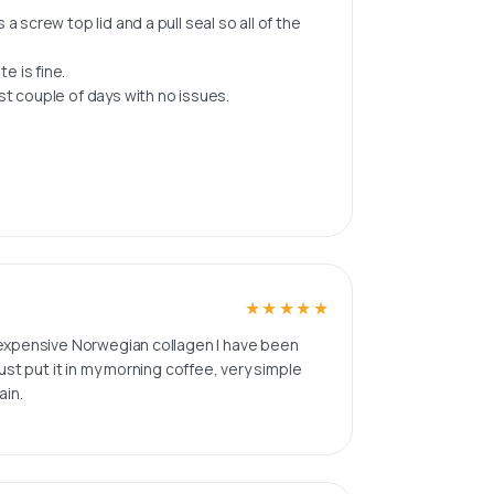
 a screw top lid and a pull seal so all of the
e is fine.
ast couple of days with no issues.
★★★★★
★★★★★
ery expensive Norwegian collagen I have been
 just put it in my morning coffee, very simple
ain.