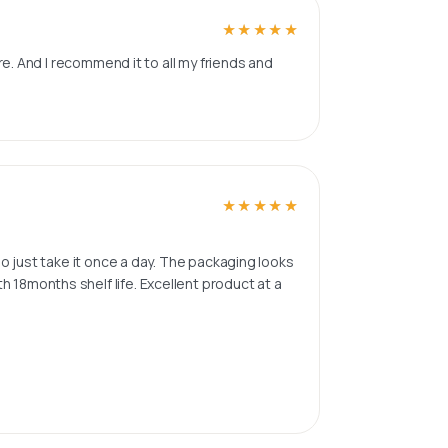
★★★★★
★★★★★
ore. And I recommend it to all my friends and
★★★★★
★★★★★
 so just take it once a day. The packaging looks
 18months shelf life. Excellent product at a