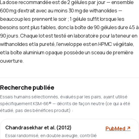
La dose recommandée est de 2 gélules par jour — ensemble
600 mg d’extrait avec au moins 30 mg de withanolides —
beaucoup les prennent le soir ; 1 gélule suffit lorsque les
besoins sont plus faibles, donc la boîte de 90 gélules dure 45 à
90 jours. Chaque lot est testé en laboratoire pour la teneur en
withanolides et la pureté, l’enveloppe est en HPMC végétale,
et la boîte aluminium opaque possède un sceau de première
ouverture.
Recherche publiée
Essais humains sélectionnés, évalués par les pairs, ayant utilisé
spécifiquement KSM-66® — décrits de façon neutre (ce qui a été
étudié, pas des bénéfices produit) :
Chandrasekhar et al. (2012)
PubMed ↗
Essai randomisé, en double aveugle, contrôlé