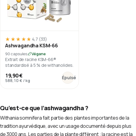
★★★★★
★★★★★
4,7
(33)
Ashwagandha KSM-66
90 capsules
Végane
Extrait de racine KSM-66®
standardisé à 5 % de withanolides.
:
Ashwagandha KSM-66
19,90 €
Épuisé
588,10 €
/
kg
Qu’est-ce que l’ashwagandha ?
Withania somnifera fait partie des plantes importantes de la
tradition ayurvédique, avec un usage documenté depuis plus
de 3000 ans. Les parties de la plante diffèrent : la racine est la