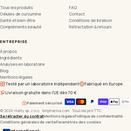
Tous les produits
FAQ
Gélules de curcumine
Contact
Santé et bien-être
Conditions de livraison
Compléments beauté
Rétractation & retours
ENTREPRISE
À propos
Ingrédients
Analyses en laboratoire
Blog
Mentions légales
Testé par un laboratoire indépendant
Fabriqué en Europe
Livraison gratuite dans l’UE dès 70 €
Paiement sécurisé
©
2026
Holity sp. z o.o.
·
bmpharma.com
·
Tous les prix TTC
Se rétracter du contrat
Mentions légales
Politique de confidentialité
Conditions générales de vente
Paramètres des cookies