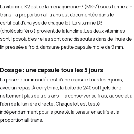
La vitamine K2 est de la ménaquinone-7 (MK-7) sous forme all-
trans ; la proportion all-trans est documentée dans le
certificat d’analyse de chaque lot. La vitamine D3
(cholécalciférol) provient de la lanoline. Les deux vitamines
sont liposolubles : elles sont donc dissoutes dans de l’huile de
lin pressée à froid, dans une petite capsule molle de 9 mm.
Dosage : une capsule tous les 5 jours
La prise recommandée est d’une capsule tous les 5 jours,
avec un repas. À ce rythme, la boîte de 240 softgels dure
nettement plus de trois ans — à conserver au frais, au sec et à
l’abri de la lumière directe. Chaque lot est testé
indépendamment pour la pureté, la teneur en actifs et la
proportion all-trans.