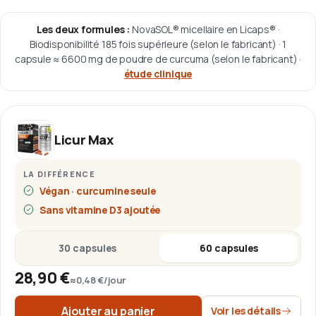
Les deux formules :
NovaSOL® micellaire en Licaps®
·
Biodisponibilité 185 fois supérieure (selon le fabricant)
·
1
capsule ≈ 6600 mg de poudre de curcuma (selon le fabricant)
·
étude clinique
Licur Max
LA DIFFÉRENCE
Végan · curcumine seule
Sans vitamine D3 ajoutée
30 capsules
60 capsules
28,90 €
≈
0,48 €
/jour
Ajouter au panier
Voir les détails