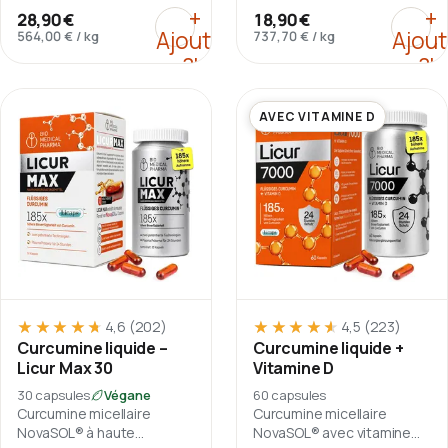
concentration en gélules
D3 en gélules Licaps®.
:
Curcumine liquide – Licur 
:
Curc
+
+
28,90 €
18,90 €
Licaps®.
Ajouter
Ajout
564,00 €
/
kg
737,70 €
/
kg
au
au
panier
pani
AVEC VITAMINE D
★★★★★
★★★★★
★★★★★
★★★★★
4,6
(202)
4,5
(223)
Curcumine liquide –
Curcumine liquide +
Licur Max 30
Vitamine D
30 capsules
Végane
60 capsules
Curcumine micellaire
Curcumine micellaire
NovaSOL® à haute
NovaSOL® avec vitamine