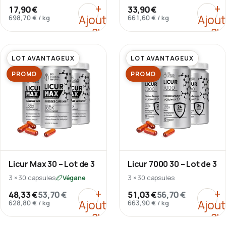
concentration en gélules
D3 en gélules Licaps®.
:
Curcumine liquide – Licur 
:
Curc
+
+
17,90 €
33,90 €
Licaps®.
Ajouter
Ajout
698,70 €
/
kg
661,60 €
/
kg
au
au
panier
pani
LOT AVANTAGEUX
LOT AVANTAGEUX
PROMO
PROMO
Licur Max 30 – Lot de 3
Licur 7000 30 – Lot de 3
3 × 30 capsules
Végane
3 × 30 capsules
:
Licur Max 30 – Lot de 3
:
Licu
+
+
48,33 €
53,70 €
51,03 €
56,70 €
Ajouter
Ajout
628,80 €
/
kg
663,90 €
/
kg
au
au