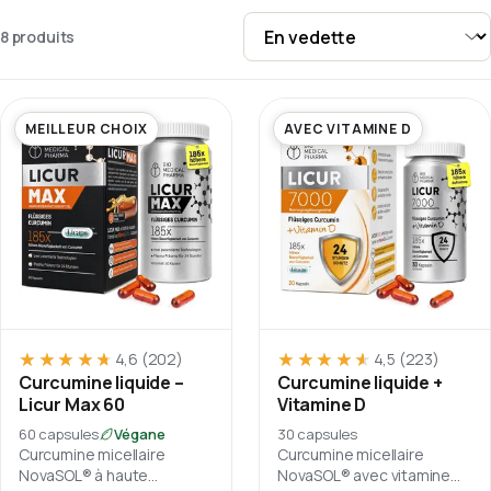
8 produits · Vue en grille · Trier par En vedette
8 produits
Trier par
MEILLEUR CHOIX
AVEC VITAMINE D
★★★★★
★★★★★
★★★★★
★★★★★
4,6
(202)
4,5
(223)
Curcumine liquide –
Curcumine liquide +
Licur Max 60
Vitamine D
60 capsules
Végane
30 capsules
Curcumine micellaire
Curcumine micellaire
NovaSOL® à haute
NovaSOL® avec vitamine