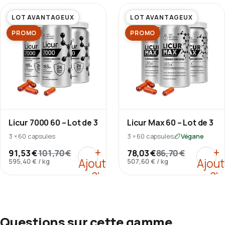
panier
pani
LOT AVANTAGEUX
LOT AVANTAGEUX
PROMO
PROMO
Licur 7000 60 – Lot de 3
Licur Max 60 – Lot de 3
3 × 60 capsules
3 × 60 capsules
Végane
:
Licur 7000 60 – Lot de 3
:
Licu
+
+
91,53 €
101,70 €
78,03 €
86,70 €
Ajouter
Ajout
595,40 €
/
kg
507,60 €
/
kg
au
au
panier
pani
Questions sur cette gamme