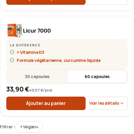
Licur 7000
LA DIFFÉRENCE
+ Vitamine D3
Formule végétarienne, curcumine liquide
30 capsules
60 capsules
33,90 €
≈
0,57 €
/jour
Ajouter au panier
Voir les détails
Filtrer :
+
Vegan
4