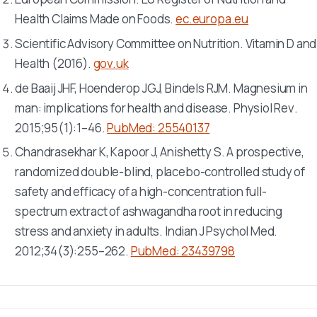
Health Claims Made on Foods.
ec.europa.eu
Scientific Advisory Committee on Nutrition. Vitamin D and
Health (2016).
gov.uk
de Baaij JHF, Hoenderop JGJ, Bindels RJM. Magnesium in
man: implications for health and disease.
Physiol Rev
.
2015;95(1):1–46.
PubMed: 25540137
Chandrasekhar K, Kapoor J, Anishetty S. A prospective,
randomized double-blind, placebo-controlled study of
safety and efficacy of a high-concentration full-
spectrum extract of ashwagandha root in reducing
stress and anxiety in adults.
Indian J Psychol Med
.
2012;34(3):255–262.
PubMed: 23439798