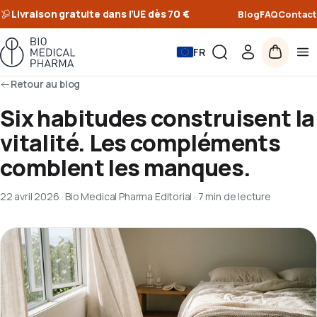
Livraison gratuite dans l’UE dès 70 €
Blog
FAQ
Contact
FR
Retour au blog
Six habitudes construisent la
vitalité. Les compléments
comblent les manques.
22 avril 2026
·
Bio Medical Pharma Editorial
·
7 min de lecture