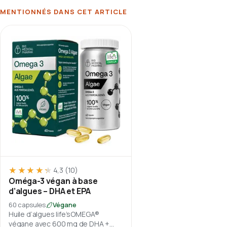
MENTIONNÉS DANS CET ARTICLE
★★★★★
★★★★★
4,3
(10)
Oméga-3 végan à base
d’algues – DHA et EPA
60 capsules
Végane
Huile d’algues life’sOMEGA®
végane avec 600 mg de DHA +