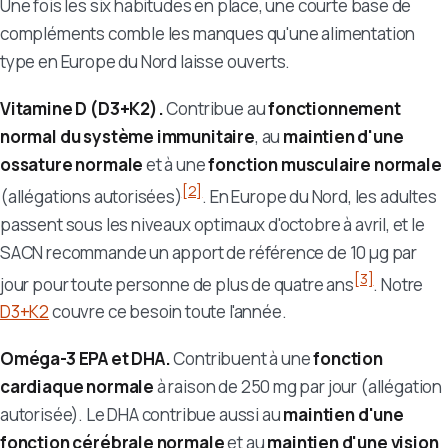
Une fois les six habitudes en place, une courte base de
compléments comble les manques qu'une alimentation
type en Europe du Nord laisse ouverts.
Vitamine D (D3+K2).
Contribue au
fonctionnement
normal du système immunitaire
, au
maintien d'une
ossature normale
et à une
fonction musculaire normale
[2]
(allégations autorisées)
. En Europe du Nord, les adultes
passent sous les niveaux optimaux d'octobre à avril, et le
SACN recommande un apport de référence de 10 µg par
[3]
jour pour toute personne de plus de quatre ans
. Notre
D3+K2
couvre ce besoin toute l'année.
Oméga-3 EPA et DHA.
Contribuent à une
fonction
cardiaque normale
à raison de 250 mg par jour (allégation
autorisée). Le DHA contribue aussi au
maintien d'une
fonction cérébrale normale
et au
maintien d'une vision