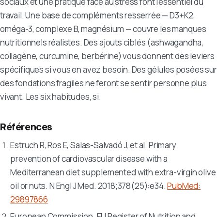
sociaux et une pratique face au stress font l'essentiel du
travail. Une base de compléments resserrée — D3+K2,
oméga-3, complexe B, magnésium — couvre les manques
nutritionnels réalistes. Des ajouts ciblés (ashwagandha,
collagène, curcumine, berbérine) vous donnent des leviers
spécifiques si vous en avez besoin. Des gélules posées sur
des fondations fragiles ne feront se sentir personne plus
vivant. Les six habitudes, si.
Références
Estruch R, Ros E, Salas-Salvadó J, et al. Primary
prevention of cardiovascular disease with a
Mediterranean diet supplemented with extra-virgin olive
oil or nuts.
N Engl J Med
. 2018;378(25):e34.
PubMed:
29897866
European Commission. EU Register of Nutrition and