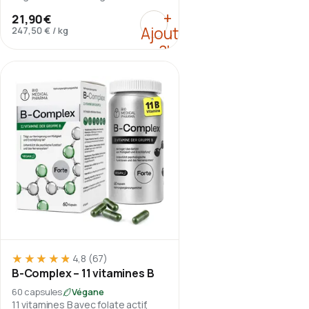
200 mg d’EPA par dose journalière.
:
Oméga-3 végan à base 
+
21,90 €
Ajouter
247,50 €
/
kg
au
panier
★★★★★
★★★★★
4,8
(67)
B-Complex – 11 vitamines B
60 capsules
Végane
11 vitamines B avec folate actif,