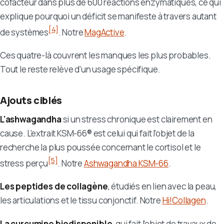
cofacteur dans plus de 600 réactions enzymatiques, ce qui
explique pourquoi un déficit se manifeste à travers autant
[4]
de systèmes
. Notre
MagActive
.
Ces quatre-là couvrent les manques les plus probables.
Tout le reste relève d'un usage spécifique.
Ajouts ciblés
L'ashwagandha
si un stress chronique est clairement en
cause. L'extrait KSM-66® est celui qui fait l'objet de la
recherche la plus poussée concernant le cortisol et le
[5]
stress perçu
. Notre
Ashwagandha KSM-66
.
Les peptides de collagène
, étudiés en lien avec la peau,
les articulations et le tissu conjonctif. Notre
Hi!Collagen
.
La curcumine biodisponible
, qui fait l'objet de travaux de