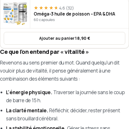
★★★★★
★★★★★
4,6
(32)
Oméga-3 huile de poisson – EPA & DHA
60 capsules
Ajouter au panier
18,90 €
:
Oméga-3 huile de poisson – EP
Ce que l'on entend par « vitalité »
Revenons au sens premier du mot. Quand quelqu'un dit
vouloir plus de vitalité, il pense généralement à une
combinaison des éléments suivants :
L'énergie physique.
Traverser la journée sans le coup
de barre de 15 h.
La clarté mentale.
Réfléchir, décider, rester présent
sans brouillard cérébral.
La stabilité émotionnelle.
Gérer le stress sans