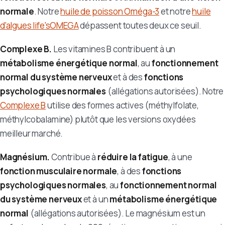
normale
. Notre
huile de poisson Oméga-3
et notre
huile
d'algues life'sOMEGA
dépassent toutes deux ce seuil.
Complexe B.
Les vitamines B contribuent à un
métabolisme énergétique normal
, au
fonctionnement
normal du système nerveux
et à des
fonctions
psychologiques normales
(allégations autorisées). Notre
Complexe B
utilise des formes actives (méthylfolate,
méthylcobalamine) plutôt que les versions oxydées
meilleur marché.
Magnésium.
Contribue à
réduire la fatigue
, à une
fonction musculaire normale
, à des
fonctions
psychologiques normales
, au
fonctionnement normal
du système nerveux
et à un
métabolisme énergétique
normal
(allégations autorisées). Le magnésium est un