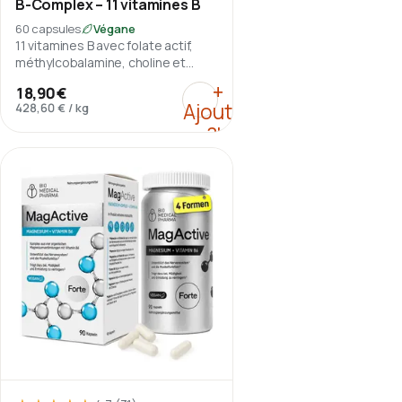
B-Complex – 11 vitamines B
60 capsules
Végane
11 vitamines B avec folate actif,
méthylcobalamine, choline et
inositol.
:
B-Complex – 11 vitamin
+
18,90 €
Ajouter
428,60 €
/
kg
au
panier