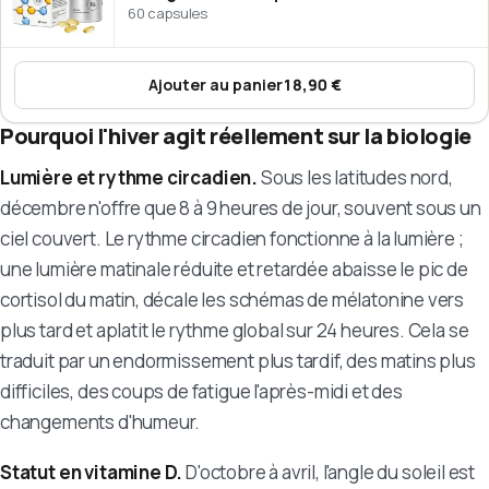
60 capsules
Ajouter au panier
18,90 €
:
Oméga-3 huile de poisson – EP
Pourquoi l'hiver agit réellement sur la biologie
Lumière et rythme circadien.
Sous les latitudes nord,
décembre n'offre que 8 à 9 heures de jour, souvent sous un
ciel couvert. Le rythme circadien fonctionne à la lumière ;
une lumière matinale réduite et retardée abaisse le pic de
cortisol du matin, décale les schémas de mélatonine vers
plus tard et aplatit le rythme global sur 24 heures. Cela se
traduit par un endormissement plus tardif, des matins plus
difficiles, des coups de fatigue l'après-midi et des
changements d'humeur.
Statut en vitamine D.
D'octobre à avril, l'angle du soleil est