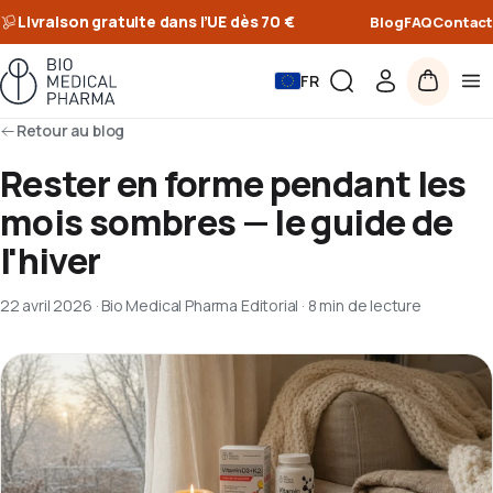
Livraison gratuite dans l’UE dès 70 €
Blog
FAQ
Contact
FR
Retour au blog
Rester en forme pendant les
mois sombres — le guide de
l'hiver
22 avril 2026
·
Bio Medical Pharma Editorial
·
8 min de lecture