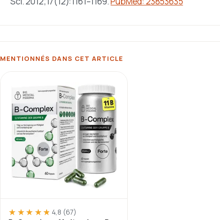
Sci
. 2012;17(12):1161–1169.
PubMed: 23853635
MENTIONNÉS DANS CET ARTICLE
★★★★★
★★★★★
4,8
(67)