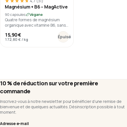
★★★★★
★★★★★
4,7
(31)
Magnésium + B6 – MagActive
90 capsules
Végane
Quatre formes de magnésium
organique avec vitamine B6, sans
oxyde de magnésium.
:
Magnésium + B6 – MagActive
15,90 €
Épuisé
172,80 €
/
kg
10 % de réduction sur votre première
commande
Inscrivez-vous à notre newsletter pour bénéficier d’une remise de
bienvenue et de quelques actualités. Désinscription possible à tout
moment.
Adresse e-mail