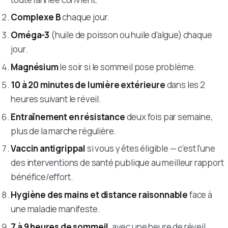
Complexe B
chaque jour.
Oméga-3
(huile de poisson ou huile d'algue) chaque
jour.
Magnésium
le soir si le sommeil pose problème.
10 à 20 minutes de lumière extérieure
dans les 2
heures suivant le réveil.
Entraînement en résistance
deux fois par semaine,
plus de la marche régulière.
Vaccin antigrippal
si vous y êtes éligible — c'est l'une
des interventions de santé publique au meilleur rapport
bénéfice/effort.
Hygiène des mains et distance raisonnable
face à
une maladie manifeste.
7 à 9 heures de sommeil
, avec une heure de réveil