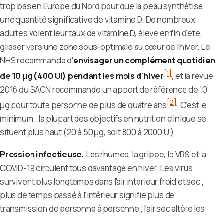
trop bas en Europe du Nord pour que la peau synthétise
une quantité significative de vitamine D. De nombreux
adultes voient leur taux de vitamine D, élevé en fin d'été,
glisser vers une zone sous-optimale au cœur de l'hiver. Le
NHS recommande d'
envisager un complément quotidien
[1]
de 10 µg (400 UI) pendant les mois d'hiver
, et la revue
2016 du SACN recommande un apport de référence de 10
[2]
µg pour toute personne de plus de quatre ans
. C'est le
minimum ; la plupart des objectifs en nutrition clinique se
situent plus haut (20 à 50 µg, soit 800 à 2000 UI).
Pression infectieuse.
Les rhumes, la grippe, le VRS et la
COVID-19 circulent tous davantage en hiver. Les virus
survivent plus longtemps dans l'air intérieur froid et sec ;
plus de temps passé à l'intérieur signifie plus de
transmission de personne à personne ; l'air sec altère les