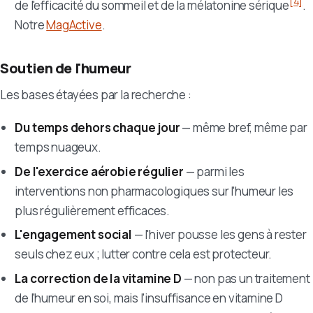
[4]
de l'efficacité du sommeil et de la mélatonine sérique
.
Notre
MagActive
.
Soutien de l'humeur
Les bases étayées par la recherche :
Du temps dehors chaque jour
— même bref, même par
temps nuageux.
De l'exercice aérobie régulier
— parmi les
interventions non pharmacologiques sur l'humeur les
plus régulièrement efficaces.
L'engagement social
— l'hiver pousse les gens à rester
seuls chez eux ; lutter contre cela est protecteur.
La correction de la vitamine D
— non pas un traitement
de l'humeur en soi, mais l'insuffisance en vitamine D