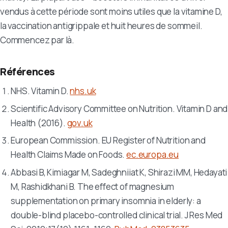
vendus à cette période sont moins utiles que la vitamine D,
la vaccination antigrippale et huit heures de sommeil.
Commencez par là.
Références
NHS. Vitamin D.
nhs.uk
Scientific Advisory Committee on Nutrition. Vitamin D and
Health (2016).
gov.uk
European Commission. EU Register of Nutrition and
Health Claims Made on Foods.
ec.europa.eu
Abbasi B, Kimiagar M, Sadeghniiat K, Shirazi MM, Hedayati
M, Rashidkhani B. The effect of magnesium
supplementation on primary insomnia in elderly: a
double-blind placebo-controlled clinical trial.
J Res Med