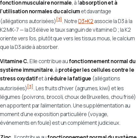
fonction musculaire normale
, à l'
absorption et à
l'utilisation normales du calcium
et davantage
[3]
(allégations autorisées)
. Notre
D3+K2
associe la D3 à la
K2 MK-7 — la D3 élève le taux sanguin de vitamine D ; la K2
oriente vers l'os, plutôt que vers les tissus mous, le calcium
que la D3 aide à absorber.
Vitamine C.
Elle contribue au
fonctionnement normal du
système immunitaire
, à
protéger les cellules contre le
stress oxydatif
et à
réduire la fatigue
(allégations
[3]
autorisées)
. Les fruits d'hiver (agrumes, kiwi) et les
légumes (poivrons, brocoli, choux de Bruxelles, chou frisé)
en apportent par l'alimentation. Une supplémentation au
moment d'une exposition particulière (voyage,
événements en foule) est un complément judicieux.
Zinc.
Il contribue au
fonctionnement normal du système