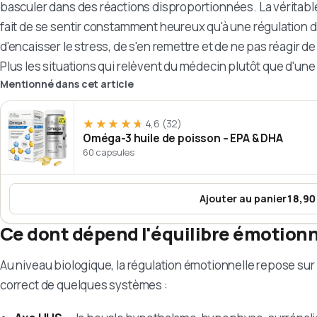
basculer dans des réactions disproportionnées. La véritable
fait de se sentir constamment heureux qu'à une régulation
d'encaisser le stress, de s'en remettre et de ne pas réagir d
Plus les situations qui relèvent du médecin plutôt que d'une
Mentionné dans cet article
★★★★★
★★★★★
4,6
(32)
Oméga-3 huile de poisson – EPA & DHA
60 capsules
Ajouter au panier
18,90
:
Oméga-3 h
Ce dont dépend l'équilibre émotion
Au niveau biologique, la régulation émotionnelle repose s
correct de quelques systèmes :