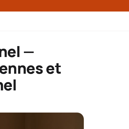
nel —
iennes et
nel