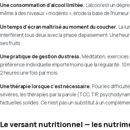
Une consommation d'alcool limitée.
L'alcool est un dépr
même à des niveaux « modérés », érode la base de l'humeur e
Un temps d'écran maîtrisé au moment du coucher.
La lum
interfèrent tous deux avec la phase d'apaisement. Une heur
ses fruits.
Une pratique de gestion du stress.
Méditation, exercices d
préférence individuelle importe moins que la régularité. 10 
2 heures une fois par mois.
Une thérapie lorsque c'est nécessaire.
Pour les difficul
sévères, les thérapies par la parole (TCC, TIP, psychodyn
factuelles solides. Ce n'est pas un substitut à un compléme
Le versant nutritionnel — les nutrim