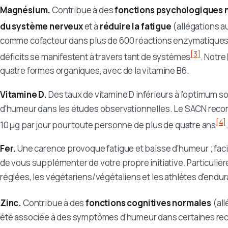
Magnésium.
Contribue à des
fonctions psychologiques 
du système nerveux
et à
réduire la fatigue
(allégations a
comme cofacteur dans plus de 600 réactions enzymatiques, 
[3]
déficits se manifestent à travers tant de systèmes
. Notre
quatre formes organiques, avec de la vitamine B6.
Vitamine D.
Des taux de vitamine D inférieurs à l'optimum s
d'humeur dans les études observationnelles. Le SACN rec
[4]
10 µg par jour pour toute personne de plus de quatre ans
Fer.
Une carence provoque fatigue et baisse d'humeur ; facil
de vous supplémenter de votre propre initiative. Particuli
réglées, les végétariens/végétaliens et les athlètes d'endu
Zinc.
Contribue à des
fonctions cognitives normales
(all
été associée à des symptômes d'humeur dans certaines re