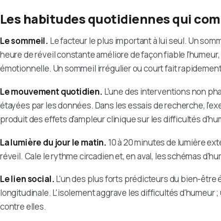
Les habitudes quotidiennes qui comp
Le sommeil.
Le facteur le plus important à lui seul. Un somm
heure de réveil constante améliore de façon fiable l'humeur, l
émotionnelle. Un sommeil irrégulier ou court fait rapidement 
Le mouvement quotidien.
L'une des interventions non ph
étayées par les données. Dans les essais de recherche, l'exe
produit des effets d'ampleur clinique sur les difficultés d'
La lumière du jour le matin.
10 à 20 minutes de lumière ext
réveil. Cale le rythme circadien et, en aval, les schémas d'h
Le lien social.
L'un des plus forts prédicteurs du bien-être
longitudinale. L'isolement aggrave les difficultés d'humeur 
contre elles.