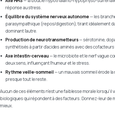
Axe HHS
— la boucle hypothalamo-hypophyso-surrénalienn
réponse au stress.
Équilibre du système nerveux autonome
— les branch
parasympathique (repos/digestion), tirant idéalement da
dominant l'autre.
Production de neurotransmetteurs
— sérotonine, dop
synthétisés à partir d'acides aminés avec des cofacteurs
Axe intestin-cerveau
— le microbiote et le nerf vague 
deux sens, influençant l'humeur et le stress.
Rythme veille-sommeil
— un mauvais sommeil érode la r
presque tout le reste.
Aucun de ces éléments n'est une faiblesse morale lorsqu'il 
biologiques qui répondent à des facteurs. Donnez-leur de me
mieux.