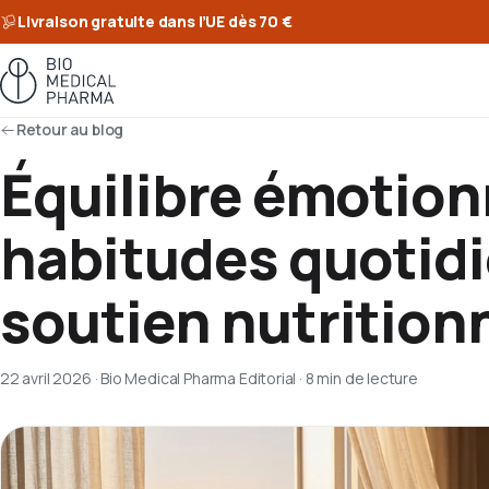
Livraison gratuite dans l’UE dès 70 €
Retour au blog
Équilibre émotion
habitudes quotid
soutien nutrition
22 avril 2026
·
Bio Medical Pharma Editorial
·
8 min de lecture