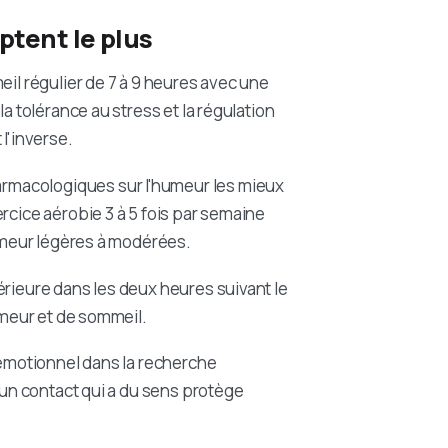
tent le plus
eil régulier de 7 à 9 heures avec une
a tolérance au stress et la régulation
l'inverse.
armacologiques sur l'humeur les mieux
rcice aérobie 3 à 5 fois par semaine
humeur légères à modérées.
érieure dans les deux heures suivant le
umeur et de sommeil.
 émotionnel dans la recherche
; un contact qui a du sens protège