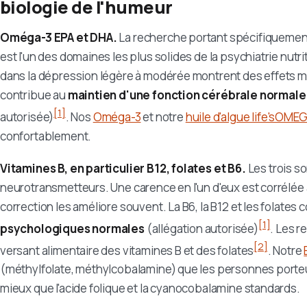
biologie de l'humeur
Oméga-3 EPA et DHA.
La recherche portant spécifiquement
est l'un des domaines les plus solides de la psychiatrie nutrit
dans la dépression légère à modérée montrent des effets 
contribue au
maintien d'une fonction cérébrale normale
[1]
autorisée)
. Nos
Oméga-3
et notre
huile d'algue life'sOME
confortablement.
Vitamines B, en particulier B12, folates et B6.
Les trois s
neurotransmetteurs. Une carence en l'un d'eux est corrélé
correction les améliore souvent. La B6, la B12 et les folates
[1]
psychologiques normales
(allégation autorisée)
. Les 
[2]
versant alimentaire des vitamines B et des folates
. Notre
(méthylfolate, méthylcobalamine) que les personnes porte
mieux que l'acide folique et la cyanocobalamine standards.