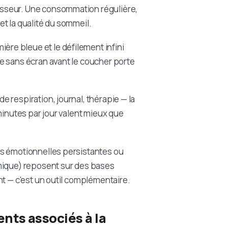
esseur. Une consommation régulière,
t la qualité du sommeil.
ière bleue et le défilement infini
e sans écran avant le coucher porte
e respiration, journal, thérapie — la
minutes par jour valent mieux que
tés émotionnelles persistantes ou
amique) reposent sur des bases
nt — c'est un outil complémentaire.
ents associés à la