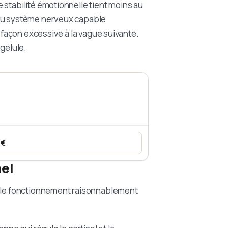
 stabilité émotionnelle tient moins au
 du système nerveux capable
e façon excessive à la vague suivante.
 gélule.
 €
uile de poisson – EPA & DHA
nel
ur le fonctionnement raisonnablement