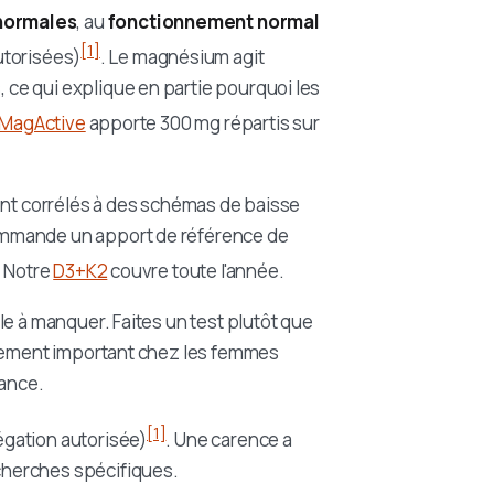
normales
, au
fonctionnement normal
[1]
utorisées)
. Le magnésium agit
ce qui explique en partie pourquoi les
MagActive
apporte 300 mg répartis sur
ont corrélés à des schémas de baisse
ommande un apport de référence de
. Notre
D3+K2
couvre toute l'année.
e à manquer. Faites un test plutôt que
èrement important chez les femmes
rance.
[1]
égation autorisée)
. Une carence a
cherches spécifiques.