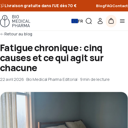
Livraison gratuite dans l’UE dès 70 €
Blog
FAQ
Contact
FR
Retour au blog
Fatigue chronique : cinq
causes et ce qui agit sur
chacune
22 avril 2026
·
Bio Medical Pharma Editorial
·
9 min de lecture