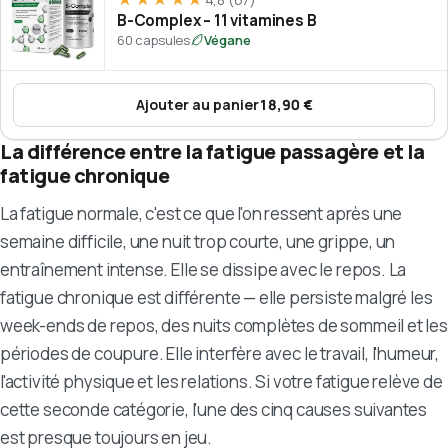
B-Complex – 11 vitamines B
60 capsules
Végane
Ajouter au panier
18,90 €
:
B-Complex – 11 vitamines B
La différence entre la fatigue passagère et la
fatigue chronique
La fatigue normale, c'est ce que l'on ressent après une
semaine difficile, une nuit trop courte, une grippe, un
entraînement intense. Elle se dissipe avec le repos. La
fatigue chronique est différente — elle persiste malgré les
week-ends de repos, des nuits complètes de sommeil et les
périodes de coupure. Elle interfère avec le travail, l'humeur,
l'activité physique et les relations. Si votre fatigue relève de
cette seconde catégorie, l'une des cinq causes suivantes
est presque toujours en jeu.