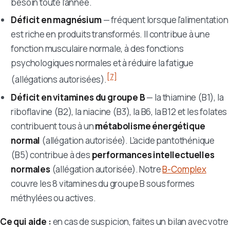
besoin toute l'année.
Déficit en magnésium
— fréquent lorsque l'alimentation
est riche en produits transformés. Il contribue à une
fonction musculaire normale, à des fonctions
psychologiques normales et à réduire la fatigue
[7]
(allégations autorisées).
Déficit en vitamines du groupe B
— la thiamine (B1), la
riboflavine (B2), la niacine (B3), la B6, la B12 et les folates
contribuent tous à un
métabolisme énergétique
normal
(allégation autorisée). L'acide pantothénique
(B5) contribue à des
performances intellectuelles
normales
(allégation autorisée). Notre
B-Complex
couvre les 8 vitamines du groupe B sous formes
méthylées ou actives.
Ce qui aide :
en cas de suspicion, faites un bilan avec votre