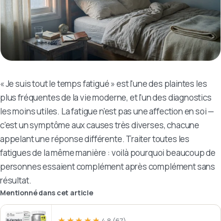
« Je suis tout le temps fatigué » est l'une des plaintes les
plus fréquentes de la vie moderne, et l'un des diagnostics
les moins utiles. La fatigue n'est pas une affection en soi —
c'est un symptôme aux causes très diverses, chacune
appelant une réponse différente. Traiter toutes les
fatigues de la même manière : voilà pourquoi beaucoup de
personnes essaient complément après complément sans
résultat.
Mentionné dans cet article
★★★★★
★★★★★
4,8
(67)