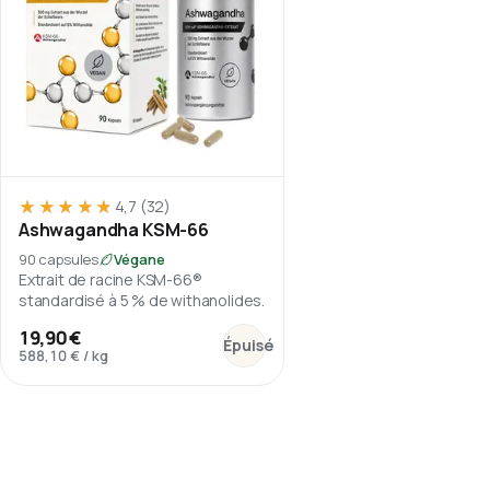
★★★★★
★★★★★
4,7
(32)
Ashwagandha KSM-66
90 capsules
Végane
Extrait de racine KSM-66®
standardisé à 5 % de withanolides.
:
Ashwagandha KSM-66
19,90 €
Épuisé
588,10 €
/
kg