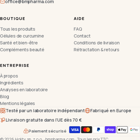
office@bmpharma.com
BOUTIQUE
AIDE
Tous les produits
FAQ
Gélules de curcumine
Contact
Santé et bien-être
Conditions de livraison
Compléments beauté
Rétractation & retours
ENTREPRISE
À propos
Ingrédients
Analyses en laboratoire
Blog
Mentions légales
Testé par un laboratoire indépendant
Fabriqué en Europe
Livraison gratuite dans l’UE dès 70 €
Paiement sécurisé
©
2026
Holity sp. z o.o.
·
bmpharma.com
·
Tous les prix TTC