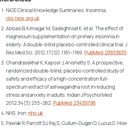
NICE Clinical Knowledge Summaries. Insomnia.
cks.nice.org.uk
Abbasi B, Kimiagar M, Sadeghniiat K, et al. The effect of
magnesium supplementation on primary insomnia in
elderly: A double-blind placebo-controlled clinical trial.
J
Res Med Sci
. 2012;17(12):1161–1169.
PubMed: 23853635
Chandrasekhar K, Kapoor J, Anishetty S. A prospective,
randomized double-blind, placebo-controlled study of
safety and efficacy of a high-concentration full-
spectrum extract of ashwagandha root in reducing
stress and anxiety in adults.
Indian J Psychol Med
.
2012;34(3):255–262.
PubMed: 23439798
NHS. Iron.
nhs.uk
Pawlak R, Parrott SJ, Raj S, Cullum-Dugan D, Lucus D. How