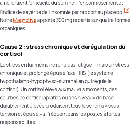
amélioraient l'efficacité du sommeil, l'endormissement et
[2]
l'indice de sévérité de l'insomnie par rapport au placebo.
Notre
MagActive
apporte 300 mg répartis sur quatre formes
organiques.
Cause 2 : stress chronique et dérégulation du
cortisol
Le stress en lui-même ne rend pas fatigué — mais un stress
chronique et prolongé épuise l'axe HHS (le système
hypothalamo-hypophyso-surrénalien qui régule le
cortisol). Un cortisol élevé aux mauvais moments, des
courbes de cortisol aplaties ou des niveaux de base
durablement élevés produisent tous le schéma « sous
tension et épuisé » si fréquent dans les postes à fortes
responsabilités.