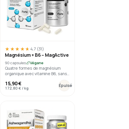
★★★★★
★★★★★
4,7
(31)
Magnésium + B6 – MagActive
90 capsules
Végane
Quatre formes de magnésium
organique avec vitamine B6, sans
oxyde de magnésium.
:
Magnésium + B6 – MagActive
15,90 €
Épuisé
172,80 €
/
kg