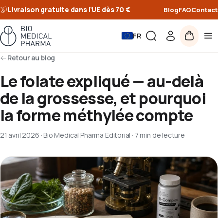
Livraison gratuite dans l’UE dès 70 €
Blog
FAQ
Contact
FR
Retour au blog
Le folate expliqué — au-delà
de la grossesse, et pourquoi
la forme méthylée compte
21 avril 2026
·
Bio Medical Pharma Editorial
·
7 min de lecture