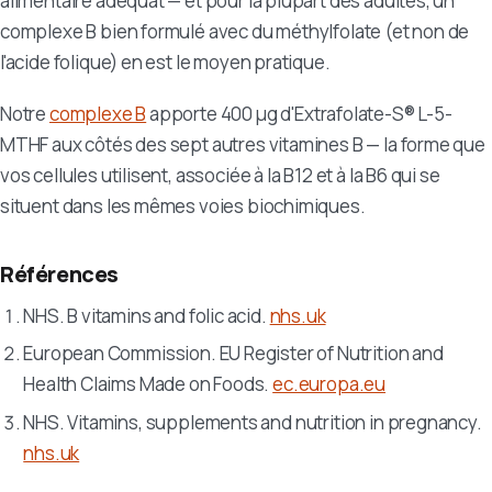
alimentaire adéquat — et pour la plupart des adultes, un
complexe B bien formulé avec du méthylfolate (et non de
l'acide folique) en est le moyen pratique.
Notre
complexe B
apporte 400 µg d'Extrafolate-S® L-5-
MTHF aux côtés des sept autres vitamines B — la forme que
vos cellules utilisent, associée à la B12 et à la B6 qui se
situent dans les mêmes voies biochimiques.
Références
NHS. B vitamins and folic acid.
nhs.uk
European Commission. EU Register of Nutrition and
Health Claims Made on Foods.
ec.europa.eu
NHS. Vitamins, supplements and nutrition in pregnancy.
nhs.uk