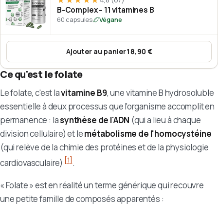
★★★★★
★★★★★
B-Complex – 11 vitamines B
60 capsules
Végane
Ajouter au panier
18,90 €
:
B-Complex – 11 vitamines B
Ce qu'est le folate
Le folate, c'est la
vitamine B9
, une vitamine B hydrosoluble
essentielle à deux processus que l'organisme accomplit en
permanence : la
synthèse de l'ADN
(qui a lieu à chaque
division cellulaire) et le
métabolisme de l'homocystéine
(qui relève de la chimie des protéines et de la physiologie
[1]
cardiovasculaire)
.
« Folate » est en réalité un terme générique qui recouvre
une petite famille de composés apparentés :