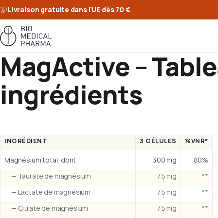
Livraison gratuite dans l’UE dès 70 €
MagActive – Table
ingrédients
INGRÉDIENT
3 GÉLULES
%VNR*
Magnésium total, dont :
300 mg
80%
— Taurate de magnésium
75 mg
**
— Lactate de magnésium
75 mg
**
— Citrate de magnésium
75 mg
**