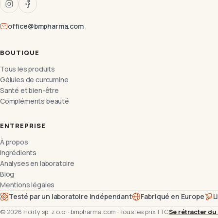
office@bmpharma.com
BOUTIQUE
Tous les produits
Gélules de curcumine
Santé et bien-être
Compléments beauté
ENTREPRISE
À propos
Ingrédients
Analyses en laboratoire
Blog
Mentions légales
Testé par un laboratoire indépendant
Fabriqué en Europe
L
©
2026
Holity sp. z o.o.
·
bmpharma.com
·
Tous les prix TTC
Se rétracter du