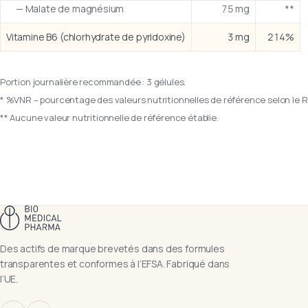
— Malate de magnésium
75 mg
**
Vitamine B6 (chlorhydrate de pyridoxine)
3 mg
214%
Portion journalière recommandée : 3 gélules.
* %VNR – pourcentage des valeurs nutritionnelles de référence selon le R
** Aucune valeur nutritionnelle de référence établie.
Des actifs de marque brevetés dans des formules
transparentes et conformes à l’EFSA. Fabriqué dans
l’UE.